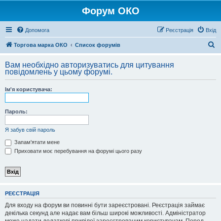
Форум ОКО
Допомога
Реєстрація
Вхід
П
Торгова марка ОКО
Список форумів
о
Вам необхідно авторизуватись для цитування
ш
повідомлень у цьому форумі.
у
Ім'я користувача:
к
Пароль:
Я забув свій пароль
Запам'ятати мене
Приховати моє перебування на форумі цього разу
РЕЄСТРАЦІЯ
Для входу на форум ви повинні бути зареєстровані. Реєстрація займає
декілька секунд але надає вам більш широкі можливості. Адміністратор
може надати додаткові привілеї зареєстрованим користувачам. Перед