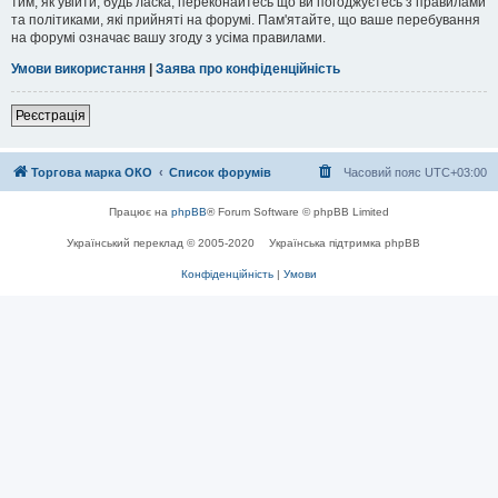
тим, як увійти, будь ласка, переконайтесь що ви погоджуєтесь з правилами
та політиками, які прийняті на форумі. Пам'ятайте, що ваше перебування
на форумі означає вашу згоду з усіма правилами.
Умови використання
|
Заява про конфіденційність
Реєстрація
Торгова марка ОКО
Список форумів
Часовий пояс
UTC+03:00
Працює на
phpBB
® Forum Software © phpBB Limited
Український переклад © 2005-2020
Українська підтримка phpBB
Конфіденційність
|
Умови