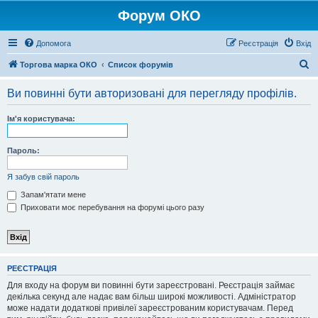
Форум ОКО
Допомога
Реєстрація
Вхід
П
Торгова марка ОКО
Список форумів
о
Ви повинні бути авторизовані для перегляду профілів.
ш
у
Ім'я користувача:
к
Пароль:
Я забув свій пароль
Запам'ятати мене
Приховати моє перебування на форумі цього разу
РЕЄСТРАЦІЯ
Для входу на форум ви повинні бути зареєстровані. Реєстрація займає
декілька секунд але надає вам більш широкі можливості. Адміністратор
може надати додаткові привілеї зареєстрованим користувачам. Перед