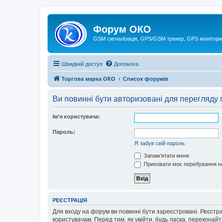
Форум ОКО
GSM сигналізація, GPS/GSM трекер, GPS монітори
Швидкий доступ
Допомога
Торгова марка ОКО
Список форумів
Ви повинні бути авторизовані для перегляду 
Ім'я користувача:
Пароль:
Я забув свій пароль
Запам'ятати мене
Приховати моє перебування на
РЕЄСТРАЦІЯ
Для входу на форум ви повинні бути зареєстровані. Реєстр
користувачам. Перед тим, як увійти, будь ласка, перекона