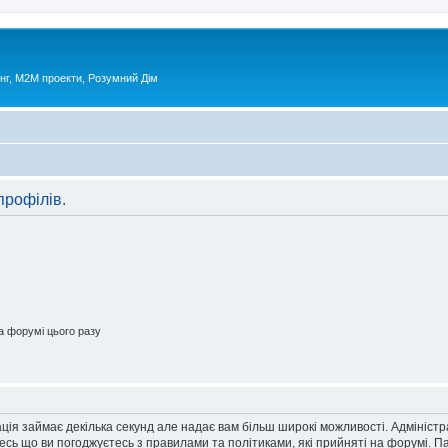
нг, М2М проекти, Розумний Дім
профілів.
 форумі цього разу
ація займає декілька секунд але надає вам більш широкі можливості. Адмініст
йтесь що ви погоджуєтесь з правилами та політиками, які прийняті на форумі.