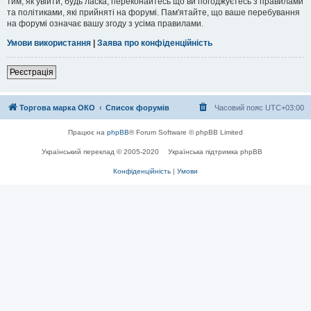
тим, як увійти, будь ласка, переконайтесь що ви погоджуєтесь з правилами
та політиками, які прийняті на форумі. Пам'ятайте, що ваше перебування
на форумі означає вашу згоду з усіма правилами.
Умови використання
|
Заява про конфіденційність
Реєстрація
Торгова марка ОКО
Список форумів
Часовий пояс
UTC+03:00
Працює на
phpBB
® Forum Software © phpBB Limited
Український переклад © 2005-2020
Українська підтримка phpBB
Конфіденційність
|
Умови