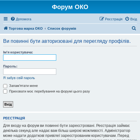
Форум ОКО
Допомога
Реєстрація
Вхід
П
Торгова марка ОКО
Список форумів
о
Ви повинні бути авторизовані для перегляду профілів.
ш
у
Ім'я користувача:
к
Пароль:
Я забув свій пароль
Запам'ятати мене
Приховати моє перебування на форумі цього разу
РЕЄСТРАЦІЯ
Для входу на форум ви повинні бути зареєстровані. Реєстрація займає
декілька секунд але надає вам більш широкі можливості. Адміністратор
може надати додаткові привілеї зареєстрованим користувачам. Перед