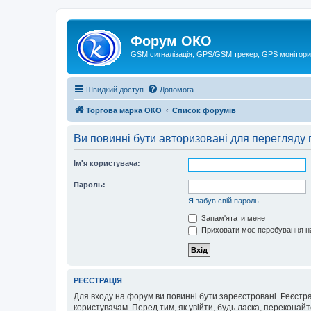
Форум ОКО
GSM сигналізація, GPS/GSM трекер, GPS монітори
Швидкий доступ
Допомога
Торгова марка ОКО
Список форумів
Ви повинні бути авторизовані для перегляду 
Ім'я користувача:
Пароль:
Я забув свій пароль
Запам'ятати мене
Приховати моє перебування на
РЕЄСТРАЦІЯ
Для входу на форум ви повинні бути зареєстровані. Реєстр
користувачам. Перед тим, як увійти, будь ласка, перекона