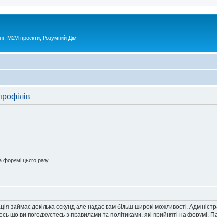
нг, М2М проекти, Розумний Дім
профілів.
 форумі цього разу
ація займає декілька секунд але надає вам більш широкі можливості. Адмініст
йтесь що ви погоджуєтесь з правилами та політиками, які прийняті на форумі.