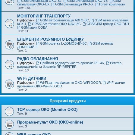
GSM сигналізація OKO-S2
,
GSM сигналізація OKO-7S
,
GSM
сигналізація OKO-EX
,
GSM сигналізація PRO-X
,
Готові комплекти
Тем:
184
МОНІТОРИНГ ТРАНСПОРТУ
Підфоруми:
GSM автосигналізація АВТО-8С
,
GSM автосигналізація
КСК-1
,
GPS/GSM трекер OKO-NAVI-8С
,
GPS/GSM трекер OKO-DUT
,
GSM маяк СОВА
Тем:
11
ЕЛЕМЕНТИ РОЗУМНОГО БУДИНКУ
Підфоруми:
GSM розетка L-ДОМОВИЙ-8С
,
GSM розетка
ДОМОВИЙ-3
Тем:
1
РАДІО ОБЛАДНАННЯ
Підфоруми:
Приймач радіодатчиків та брелоків RF-4R
,
Репітер
радіодатчиків та брелоків RF-REPITER
Тем:
13
Wi-Fi ДАТЧИКИ
Підфоруми:
Wi-Fi датчик відкриття OKO-WiFi DOOR
,
Wi-Fi датчик
протікання OKO-WiFi FLOOD
Тем:
2
Програмні продукти
TCP сервер ОКО (Monitor OKO)
Тем:
9
Програма-пульт ОКО (OKO-online)
Тем:
3
WEB сервер ОКО