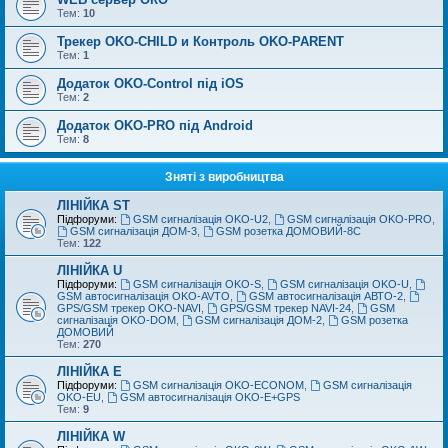
Тем:
10
Трекер OKO-CHILD и Контроль OKO-PARENT
Тем:
1
Додаток OKO-Control під iOS
Тем:
2
Додаток OKO-PRO під Android
Тем:
8
Зняті з виробництва
ЛІНІЙКА ST
Підфоруми:
GSM сигналізація OKO-U2
,
GSM сигналізація OKO-PRO
,
GSM сигналізація ДОМ-3
,
GSM розетка ДОМОВИЙ-8С
Тем:
122
ЛІНІЙКА U
Підфоруми:
GSM сигналізація OKO-S
,
GSM сигналізація OKO-U
,
GSM автосигналізація OKO-AVTO
,
GSM автосигналізація АВТО-2
,
GPS/GSM трекер OKO-NAVI
,
GPS/GSM трекер NAVI-24
,
GSM
сигналізація OKO-DOM
,
GSM сигналізація ДОМ-2
,
GSM розетка
ДОМОВИЙ
Тем:
270
ЛІНІЙКА E
Підфоруми:
GSM сигналізація OKO-ECONOM
,
GSM сигналізація
OKO-EU
,
GSM автосигналізація OKO-E+GPS
Тем:
9
ЛІНІЙКА W