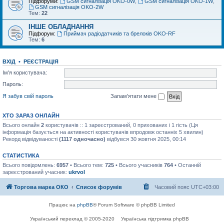
Підфоруми:
GSM сигналізація OKO-0W
,
GSM сигналізація OKO-1W
,
GSM сигналізація OKO-2W
Тем:
22
ІНШЕ ОБЛАДНАННЯ
Підфорум:
Приймач радіодатчиків та брелоків OKO-RF
Тем:
6
ВХІД
•
РЕЄСТРАЦІЯ
Ім'я користувача:
Пароль:
Я забув свій пароль
Запам'ятати мене
ХТО ЗАРАЗ ОНЛАЙН
Всього онлайн
2
користувачів :: 1 зареєстрований, 0 прихованих і 1 гість (Ця
інформація базується на активності користувачів впродовж останніх 5 хвилин)
Рекорд відвідуваності
(1117 одночасно)
відбувся 30 жовтня 2025, 00:14
СТАТИСТИКА
Всього повідомлень:
6957
• Всього тем:
725
• Всього учасників
764
• Останній
зареєстрований учасник:
ukrvol
Торгова марка ОКО
Список форумів
Часовий пояс
UTC+03:00
Працює на
phpBB
® Forum Software © phpBB Limited
Український переклад © 2005-2020
Українська підтримка phpBB