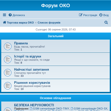
Форум ОКО
Допомога
Реєстрація
Вхід
П
Торгова марка ОКО
Список форумів
о
Сьогодні: 06 серпня 2026, 07:43
ш
Загальний
у
Правила
к
Будь ласка, прочитайте!
Тем:
1
Історії та відгуки
Якщо є що сказати, то сюди
Тем:
8
Найчастіші запитання
Спочатку прочитайте тут
Тем:
33
Рішення користувачів
Кінцеві рішення користувачів
Тем:
10
Основне обладнання
БЕЗПЕКА НЕРУХОМОСТІ
Підфоруми:
GSM сигналізація OKO-TINY
,
GSM сигналізація OKO-SX
,