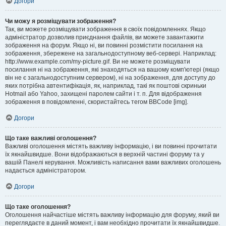
Догори
Чи можу я розміщувати зображення?
Так, ви можете розміщувати зображення в своїх повідомленнях. Якщо
адміністратор дозволив приєднання файлів, ви можете завантажити
зображення на форум. Якщо ні, ви повинні розмістити посилання на
зображення, збережене на загальнодоступному веб-сервері. Наприклад:
http://www.example.com/my-picture.gif. Ви не можете розміщувати
посилання ні на зображення, які знаходяться на вашому комп'ютері (якщо
він не є загальнодоступним сервером), ні на зображення, для доступу до
яких потрібна автентифікація, як, наприклад, такі як поштові скриньки
Hotmail або Yahoo, захищені паролем сайти і т. п. Для відображення
зображення в повідомленні, скористайтесь тегом BBCode [img].
Догори
Що таке важливі оголошення?
Важливі оголошення містять важливу інформацію, і ви повинні прочитати
їх якнайшвидше. Вони відображаються в верхній частині форуму та у
вашій Панелі керування. Можливість написання вами важливих оголошень
надається адміністратором.
Догори
Що таке оголошення?
Оголошення найчастіше містять важливу інформацію для форуму, який ви
переглядаєте в даний момент, і вам необхідно прочитати їх якнайшвидше.