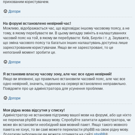
прихованим користувачем.
Догори
На форумі встановлено невірний час!
Можливо, відображається час, що відповідає іншому часовому поясу, а не
тому, в якому перебуваєте ви. В цьому випадку змініть в налаштуваннях
часовий пояс на той, в якому ви перебуваєте: Київ, Берлін і т. д. Зауважте,
що зміна часового поясу та багатьох інших налаштувань доступна лише
зареєстрованим користувачам. Якщо ви не зареєстровані, то це
непоганий момент зробити це.
Догори
Я встановив власну часову зону, але час все одно невірний!
Якщо ви впевнені, що правильно встановили часовий пояс, але час все
одно невірний, значить, годинник на сервері встановлено неправильно.
Повідомте про це адміністратора для усунення проблеми.
Догори
Моя рідна мова відсутня у списку!
Адміністратор не встановив підтримку вашої мови на форумі, або ще ніхто
не переклав phpBB на вашу мову. Спробуйте запитати адміністратора, чи
може він встановити необхідний вам мовний пакет. Якщо такого мовного
пакета не існує, то ви самі можете перекласти phpBB на свою рідну мову.
Додаткову інформацію ви можете отримати на сайті
phpBB
®.