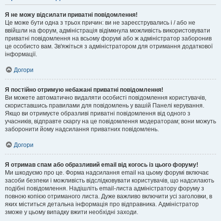
Я не можу відсилати приватні повідомлення!
Це може бути одна з трьох причин: ви не зареєструвались і / або не
ввійшли на форум, адміністрація відімкнула можливість використовувати
приватні повідомлення на всьому форумі або ж адміністратор заборонив
це особисто вам. Зв'яжіться з адміністратором для отримання додаткової
інформації.
Догори
Я постійно отримую небажані приватні повідомлення!
Ви можете автоматично видаляти особисті повідомлення користувачів,
скориставшись правилами для повідомлень у вашій Панелі керування.
Якщо ви отримуєте образливі приватні повідомлення від одного з
учасників, відправте скаргу на це повідомлення модераторам; вони можуть
заборонити йому надсилання приватних повідомлень.
Догори
Я отримав спам або образливий email від когось із цього форуму!
Ми шкодуємо про це. Форма надсилання email на цьому форумі включає
засоби безпеки і можливість відслідковувати користувачів, що надсилають
подібні повідомлення. Надішліть email-листа адміністратору форуму з
повною копією отриманого листа. Дуже важливо включити усі заголовки, в
яких міститься детальна інформація про відправника. Адміністратор
зможе у цьому випадку вжити необхідні заходи.