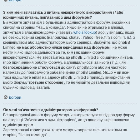
Догори
З ким мені зв'язатись з питань некоректного використання і / або
юридичних питань, пов'язаних з цим форумом?
Ви можете зв'язатися з будь-яким з адміністраторів форуму, вказаних в
списку на сторінці "Наша команда". Якщо ви не отримаєте відповіді,
зв'яжіться з власником домену (введіть
whois lookup
) або, у випадку, якщо
це безкоштовний сервіс (наприклад, chat.ru, Yahoo!, free.fr, f2s.com і т. п.), з
керівництвом або адміністратором цього сервера. Врахуйте, що phpBB
Limited
не має абсолютно ніякої юрисдикції над форумом
і не може
нести ніякої відповідальності за те, ким і як даний форум
використовується. Не звертайтесь до phpBB Limited з юридичних питань
(про припинення роботи форуму, відповідальності за нього і т. д.), які
безпосередньо не стосуються
до сайту phpBB.com або які частково
належать до програмного забезпечення phpBB Limited. Якщо ж ви все-
таки надішлете email на адресу phpBB Limited з приводу використання
цього форуму
третьою стороною
, то не чекайте детальної відповіді чи
будь-якої відповіді взагалі.
Догори
Як мені зв'язатися з адміністратором конференції?
Всі користувачі даного форуму можуть використовувати відповідну форму
на сторінці "Зв'язатися з адміністрацією", якщо дана функція включена
адміністратором.
Зареєстровані користувачі також можуть скористатися контактами на
сторінці "Наша команда".