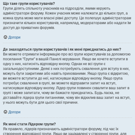
Що таке групи користувачів?
Групи ділять спільноту учасників на підрозділи, якими керують
адміністратори форуму. Кожен учасник може належати до кількох груп, а
кожна група може мати власні рівні доступу. Це полегшує адміністраторам
призначити кількох користувачів, наприклад, модераторами або надати їм
доступ до приватних форумів.
Догори
Де знаходяться групи користувачів і як мені приєднатись до них?
Ви можете отримати інформацію про всі групи користувачів за допомогою
посилання "Групи" в вашій Панелі керування. Якщо ви хочете вступити в
одну з них, натисніть відповідну кнопку. Однак не всі групи є
загальнодоступними. Деякі з них потребують схвалення для вступу в них,
можуть бути закритими або навіть прихованими. Якщо група є відкритою,
ви можете вступити до неї, натиснувши відповідну кнопку. Якщо група
потребує схвалення в групі, ви можете відправити запит на вступ,
натиснувши відповідну кнопку. Лідер групи повинен схвалити ваш запит в
групі і може запитати, чому ви бажаєте приєднатись. Будь ласка, не
діставайте лідера групи питаннями, чому він відхилив ваш запит на вступ,
у нього можуть бути для цього свої причини.
Догори
Як мені стати Лідером групи?
Як правило, лідерів призначають адміністратори форуму, під час їх
створення відповідної групи. Якщо ви зацікавлені у створенні групи, для