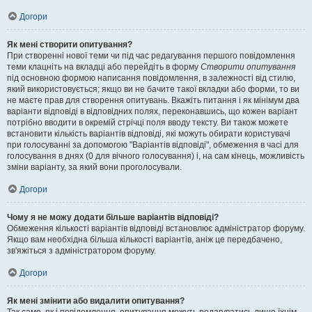
Догори
Як мені створити опитування?
При створенні нової теми чи під час редагування першого повідомлення
теми клацніть на вкладці або перейдіть в форму
Створити опитування
під основною формою написання повідомлення, в залежності від стилю,
який використовується; якщо ви не бачите такої вкладки або форми, то ви
не маєте прав для створення опитувань. Вкажіть питання і як мінімум два
варіанти відповіді в відповідних полях, переконавшись, що кожен варіант
потрібно вводити в окремій стрічці поля вводу тексту. Ви також можете
встановити кількість варіантів відповіді, які можуть обирати користувачі
при голосуванні за допомогою "Варіантів відповіді", обмеження в часі для
голосування в днях (0 для вічного голосування) і, на сам кінець, можливість
зміни варіанту, за який вони проголосували.
Догори
Чому я не можу додати більше варіантів відповіді?
Обмеження кількості варіантів відповіді встановлює адміністратор форуму.
Якщо вам необхідна більша кількості варіантів, аніж це передбачено,
зв'яжіться з адміністратором форуму.
Догори
Як мені змінити або видалити опитування?