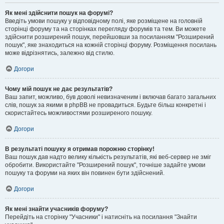
Як мені здійснити пошук на форумі?
Введіть умови пошуку у відповідному полі, яке розміщене на головній
сторінці форуму та на сторінках перегляду форумів та тем. Ви можете
здійснити розширений пошук, перейшовши за посиланням "Розширений
пошук", яке знаходиться на кожній сторінці форуму. Розміщення посилань
може відрізнятись, залежно від стилю.
Догори
Чому мій пошук не дає результатів?
Ваш запит, можливо, був доволі невизначеним і включав багато загальних
слів, пошук за якими в phpBB не провадиться. Будьте більш конкретні і
скористайтесь можливостями розширеного пошуку.
Догори
В результаті пошуку я отримав порожню сторінку!
Ваш пошук дав надто велику кількість результатів, які веб-сервер не зміг
обробити. Використайте "Розширений пошук", точніше задайте умови
пошуку та форуми на яких він повинен бути здійснений.
Догори
Як мені знайти учасників форуму?
Перейдіть на сторінку "Учасники" і натисніть на посилання "Знайти