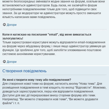
можете безпосередньо змінювати жодне звання на форумі, оскільки вони
встановлюються адміністратором. Будь ласка, не засмічуйте форум
непотрібними повідомленнями тільки для того, щоб підвищити своє
звання. За це модератори чи адміністратори можуть просто зменшити
кількість написаних вами повідомлень.
Догори
Коли я натискаю на посилання "email", від мене вимагається
залогуватись!
Тільки зареєстровані користувачі можуть відправляти email-повідомлення
на форумі через вбудовану форму, і лише якщо адміністратор увімкнув цю
функцію. Це зроблено для того, щоб запобігти зловживанню поштовою
системою анонімними користувачами.
Догори
Створення повідомлень
Як мені створити нову тему або повідомлення?
Для створення нової теми на форумі, натисніть кнопку "Нова тема". Для
розміщення повідомлення в темі клацніть по кнопці "Відповісти". Можливо,
доведеться зареєструватися, перш ніж відправити повідомлення.
Доступні для вас дії перераховані внизу сторінки форуму або теми.
Наприклад: "Ви можете створювати нові теми", "Ви можете додавати
файли" і т. п.