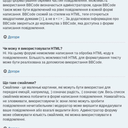
щодо форматування окремих частин повідомлення. Можливість
використання BBCode визначається адміністратором, однак BBCode
також може бути відключений на рівні повідомлення в кожній формі
написання. BBCode схожий за стилем на HTML, теги оточуються
квадратними дужками [ і ], а не в < і > ;. За додатковою інформацією про
BBCode зверніться до керівництва з BBCode, яка доступна з форми
написання повідомлення.
Догори
Чи можу я використовувати HTML?
Ні. На цьому форумі неможливе написання та обробка HTML-коду в
повідомленнях. Більшість можливостей HTML для форматування тексту
може бути реалізована за допомогою використання BBCode.
Догори
Що таке смайлики?
Смайлики - це маленькі картинки, які можуть бути використані для
передачі емоцій, наприклад, :) означає радість, :( означає сум. Весь список
смайликів можна побачити в формі написання повідомлення. Намагайтесь
не зловживати, використовуючи їх: вони легко можуть зробити
повідомлення нечитабельним і модератор може вирішити відредагувати
ваше повідомлення або взагалі видалити його. Адміністратор форуму
може обмежувати кількість смайликів, які можна використовувати в
повідомленні.