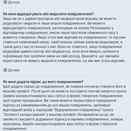
Догори
Як мені відредагувати або видалити повідомлення?
Якщо ви не є адміністратором або модератором форуму, ви можете
редагувати і видаляти лише власні повідомлення. Ви можете
відредагувати повідомлення, натиснувши на кнопку
Редагувати
у
відповідному повідомленні, інколи лише протягом обмеженого часу з
моменту створення. Якщо хтось вже відповів на повідомлення, то під ним
з'явиться невеличкий напис, який показує скільки разів ви редагували, а
також дату і час останньої з них. Воно не з'явиться, якщо повідомлення
редагував адміністратор або модератор, хоча вони можуть залишити
інформацію про зроблені зміни на свій розсуд. Врахуйте, що звичайні
користувачі не можуть видалити повідомлення, на яке вже хтось відповів.
Догори
Як мені додати підпис до мого повідомлення?
Щоб додати підпис до повідомлення, ви повинні спочатку створити його в
вашому профілі. Після цього ви можете поставити галочку напроти пункту
Завжди використовувати ваш підпис
в формі створення повідомлення,
щоб підпис приєднався. Ви також можете налаштувати приєднання
підпису за замовчуванням до усіх ваших повідомлень, зробивши
відповідний вибір у параграфі "Відправлення повідомлень" пункту
"Особисті налаштування" у вашому профілі. Незважаючи на це, ви
зможете скасувати додавання підпису в окремих повідомлення, знявши
прапорець
Завжди використовувати ваш підпис
в формі створення
повідомлення.