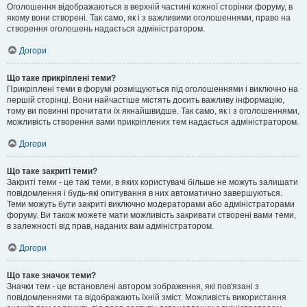
Оголошення відображаються в верхній частині кожної сторінки форуму, в
якому вони створені. Так само, як і з важливими оголошеннями, право на
створення оголошень надається адміністратором.
Догори
Що таке прикріплені теми?
Прикріплені теми в форумі розміщуються під оголошеннями і виключно на
першій сторінці. Вони найчастіше містять досить важливу інформацію,
тому ви повинні прочитати їх якнайшвидше. Так само, як і з оголошеннями,
можливість створення вами прикріплених тем надається адміністратором.
Догори
Що таке закриті теми?
Закриті теми - це такі теми, в яких користувачі більше не можуть залишати
повідомлення і будь-які опитування в них автоматично завершуються.
Теми можуть бути закриті виключно модераторами або адміністраторами
форуму. Ви також можете мати можливість закривати створені вами теми,
в залежності від прав, наданих вам адміністратором.
Догори
Що таке значок теми?
Значки тем - це встановлені автором зображення, які пов'язані з
повідомленнями та відображають їхній зміст. Можливість використання