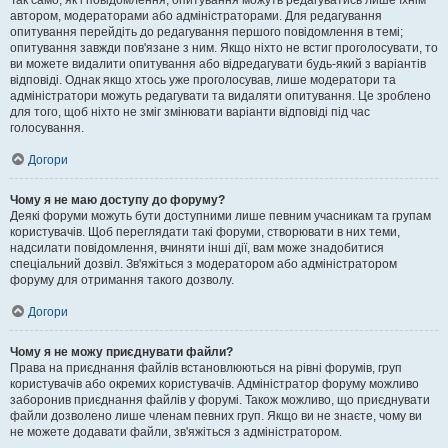
Так само, як і повідомлення, опитування можуть редагуватись лише їхнім
автором, модераторами або адміністраторами. Для редагування
опитування перейдіть до редагування першого повідомлення в темі;
опитування завжди пов'язане з ним. Якщо ніхто не встиг проголосувати, то
ви можете видалити опитування або відредагувати будь-який з варіантів
відповіді. Однак якщо хтось уже проголосував, лише модератори та
адміністратори можуть редагувати та видаляти опитування. Це зроблено
для того, щоб ніхто не зміг змінювати варіанти відповіді під час
голосування.
Догори
Чому я не маю доступу до форуму?
Деякі форуми можуть бути доступними лише певним учасникам та групам
користувачів. Щоб переглядати такі форуми, створювати в них теми,
надсилати повідомлення, вчиняти інші дії, вам може знадобитися
спеціальний дозвіл. Зв'яжіться з модератором або адміністратором
форуму для отримання такого дозволу.
Догори
Чому я не можу приєднувати файли?
Права на приєднання файлів встановлюються на рівні форумів, груп
користувачів або окремих користувачів. Адміністратор форуму можливо
заборонив приєднання файлів у форумі. Також можливо, що приєднувати
файли дозволено лише членам певних груп. Якщо ви не знаєте, чому ви
не можете додавати файли, зв'яжіться з адміністратором.