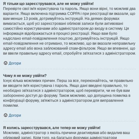
Я тільки що зареєструвався, але не можу увійти!
Перевірте свої ім'я користувача та пароль. Якщо вони вірні, то можливі два
варіанти. Якщо включена підтримка COPPA і при реєстрації ви вказали, що
вам менше 13 років, дотримуйтесь інструкцій. На деяких форумах
вимагається, щоб усі зареєстровані облікові записи були активовані
самостійно користувачами або адміністратором до входу в систему. Ця
інформація відображається в процесі реєстрації. Якщо вам було
надіслано email-повідомлення поштою, дотримуйтесь інструкцій. Якщо
email-повідомлення не отримано, то можливо, що ви вказали неправильну
адресу email або вона заблокований спам-фільтром. Якщо ви впевнені, що
ви ввели правильну адресу email, спробуйте зв'язатися з адміністратором.
Догори
Чому я не можу увійти?
Існує кілька можливих причин. Перш за все, переконайтесь, чи правильно
ви вводите ім'я користувача і пароль. Якщо дані введені правильно, то
необхідно зв'язатися з адміністратором, щоб перевірити, чи не був вам
заборонено доступ до форуму. Також можливо, що допущена помилка в
конфігурації форуму, зв'яжіться з адміністратором для виправлення
помилки.
Догори
Я колись зареєструвався, але тепер не можу увійти!
Можливо, адміністратор з якоїсь причини деактивував або видалив ваш
обліковий запис. Крім того, на багатьох форумах адміністратори