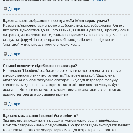
Догори
Що означають зображення поряд з моїм ім'ям користувача?
Разом з ім'ям користувача може відображатись два зображення. Одне з
них може відноситись до вашого звання, зазвичай у вигляді зірочок, блоків
чи крапок, які вказують на те, скільки повідомлень ви написали, або на ваш
статус на форумі. Інше, як правило більше, зображення відомо як
"аватара", унікальне для кожного користувача.
Догори
Як мені включити відображення аватари?
На вкладці "Профіль" особистого розділу ви можете додати аватару з
використанням різних інструментів: "Галерея аватар", "Віддалена
аватара" або "Завантажувана аватара". Від адміністратора форуму
залежить чи дозволені аватари, а також які типи аватар можуть бути
доступні. Якщо ви не можете використовувати аватари, зверніться до
адміністратора для з'ясування причин.
Догори
Що таке моє звання і як мені його змінити?
Звання, яке знаходиться під вашим іменем користувача, відображає
кількість створених вами повідомлень або дозволяє ідентифікувати певних
користувачів, таких як модератори або адміністратори. Взагалі ви не