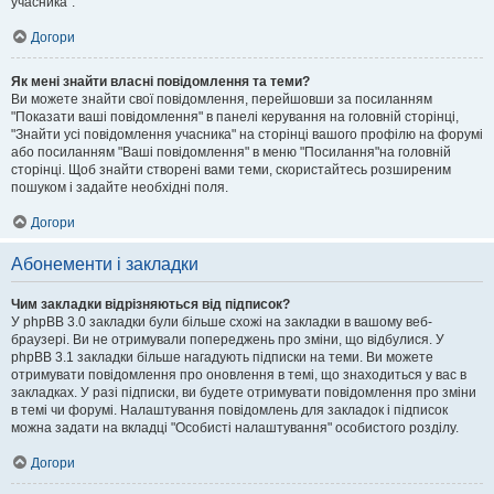
учасника".
Догори
Як мені знайти власні повідомлення та теми?
Ви можете знайти свої повідомлення, перейшовши за посиланням
"Показати ваші повідомлення" в панелі керування на головній сторінці,
"Знайти усі повідомлення учасника" на сторінці вашого профілю на форумі
або посиланням "Ваші повідомлення" в меню "Посилання"на головній
сторінці. Щоб знайти створені вами теми, скористайтесь розширеним
пошуком і задайте необхідні поля.
Догори
Абонементи і закладки
Чим закладки відрізняються від підписок?
У phpBB 3.0 закладки були більше схожі на закладки в вашому веб-
браузері. Ви не отримували попереджень про зміни, що відбулися. У
phpBB 3.1 закладки більше нагадують підписки на теми. Ви можете
отримувати повідомлення про оновлення в темі, що знаходиться у вас в
закладках. У разі підписки, ви будете отримувати повідомлення про зміни
в темі чи форумі. Налаштування повідомлень для закладок і підписок
можна задати на вкладці "Особисті налаштування" особистого розділу.
Догори