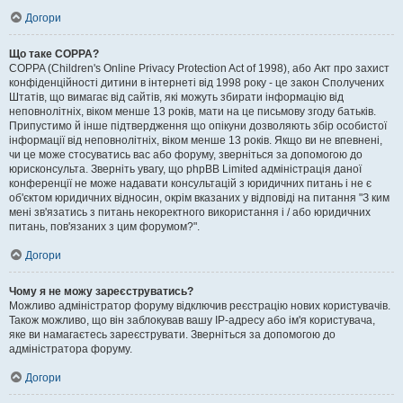
Догори
Що таке COPPA?
COPPA (Children's Online Privacy Protection Act of 1998), або Акт про захист
конфіденційності дитини в інтернеті від 1998 року - це закон Сполучених
Штатів, що вимагає від сайтів, які можуть збирати інформацію від
неповнолітніх, віком менше 13 років, мати на це письмову згоду батьків.
Припустимо й інше підтвердження що опікуни дозволяють збір особистої
інформації від неповнолітніх, віком менше 13 років. Якщо ви не впевнені,
чи це може стосуватись вас або форуму, зверніться за допомогою до
юрисконсульта. Зверніть увагу, що phpBB Limited адміністрація даної
конференції не може надавати консультацій з юридичних питань і не є
об'єктом юридичних відносин, окрім вказаних у відповіді на питання "З ким
мені зв'язатись з питань некоректного використання і / або юридичних
питань, пов'язаних з цим форумом?".
Догори
Чому я не можу зареєструватись?
Можливо адміністратор форуму відключив реєстрацію нових користувачів.
Також можливо, що він заблокував вашу IP-адресу або ім'я користувача,
яке ви намагаєтесь зареєструвати. Зверніться за допомогою до
адміністратора форуму.
Догори