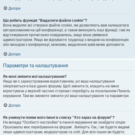
Догори
Що робить функція "Видалити файли cookie"?
Вона видаляє всі створені файли cookie, які дозволяють вам залишатися
авторизованим на цій конференції, а також виконують інші функції, такі як
відстежування прочитаних повідомлень, якщо вони увімкнені
адміністратором. Якщо ви відчуваєте труднощі з входом на конференцію
або виходом з конференції, можливо, видалення куків може допомогти.
Догори
Параметри та налаштування
Як мені змінити мої налаштування?
Якщо ви є зареєстрованим користувачем, усі ваші налаштування
зберігаються в базі даних форуму. Щоб змінити їх, клацніть на імені
користувача у верхній частині сторінки і перейдіть за посиланням
Панель
керування
. Там ви зможете змінити усі ваші налаштування та параметри.
Догори
Як уникнути появи мого імені в списку "Хто зараз на форумі"?
На вкладці "Особисті настройки" в панелі керування ви знайдете опцію
Приховати моє перебування на форумі
. Виберіть
Так
, і ви будете видимі
лише адміністраторам, модераторам та собі. Для всіх інших ви будете