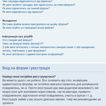
Чим закладки відрізняються від підписок?
Як мені зробити закладку або підписатись на певні форуми?
Як мені підписатись на певний форум?
Як мені відмовитись від підписки?
Вкладення
Які саме файли можна приєднувати на цьому форумі?
Як мені знайти усі приєднані мною файли?
Інформація про phpBB
Хто створив цей форум?
Чому на форумі немає функції X?
З ким мені зв'язатись з питань некоректного використання і / або юридичних
питань, пов'язаних з цим форумом?
Як мені зв'язатися з адміністратором конференції?
Вхід на форум і реєстрація
Навіщо мені потрібно реєструватися?
Ви можете цього і не робити. Все залежить від того, як вирішив
адміністратор форуму, чи потрібно вам реєструватись для розміщення
повідомлень, чи ні. Проте реєстрація дає вам додаткові можливості, які
недоступні для анонімних користувачів, такі як аватари, приватні
повідомлення, відсилання email-повідомлень, участь в групах і т. д.
Реєстрація займе у вас всього декілька хвилин, тому ми рекомендуємо це
зробити.