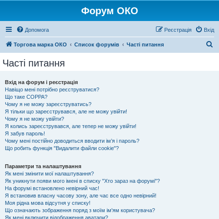
Форум ОКО
Допомога
Реєстрація
Вхід
П
Торгова марка ОКО
Список форумів
Часті питання
о
Часті питання
ш
у
Вхід на форум і реєстрація
Навіщо мені потрібно реєструватися?
к
Що таке COPPA?
Чому я не можу зареєструватись?
Я тільки що зареєструвався, але не можу увійти!
Чому я не можу увійти?
Я колись зареєструвався, але тепер не можу увійти!
Я забув пароль!
Чому мені постійно доводиться вводити ім’я і пароль?
Що робить функція "Видалити файли cookie"?
Параметри та налаштування
Як мені змінити мої налаштування?
Як уникнути появи мого імені в списку "Хто зараз на форумі"?
На форумі встановлено невірний час!
Я встановив власну часову зону, але час все одно невірний!
Моя рідна мова відсутня у списку!
Що означають зображення поряд з моїм ім'ям користувача?
Як мені включити відображення аватари?