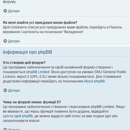
форуму.
Догори
Як мені знайти усі приєднані мною файли?
Щоб побачити список усіх приєднаних вами файлів, перейдіть в Панель
керування і натисніть на посилання "Вкладення".
Догори
Інформація про phpBB
Хто створив цей форум?
Це програмне забезпечення (в своїй незміненій формі) створене і
поширюється
phpBB Limited
. Воно доступне на умовах GNU General Public
Licence, версії 2 (GPL-2.0) і може вільно поширюватися. Для отримання
додаткової інформації перейдіть за посиланням
About phpBB
.
Догори
Чому на форумі немає функції X?
Це програмне забезпечення створене і ліцензоване phpBB Limited. Якщо
ви вважаєте, що якась функція повинна бути додана, відвідайте
Центр ідей phpBB
, де можна віддати свій голос за вже подані ідеї або
запропонувати власні.