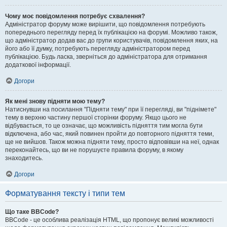
Чому моє повідомлення потребує схвалення?
Адміністратор форуму може вирішити, що повідомлення потребують
попереднього перегляду перед їх публікацією на форумі. Можливо також,
що адміністратор додав вас до групи користувачів, повідомлення яких, на
його або її думку, потребують перегляду адміністратором перед
публікацією. Будь ласка, зверніться до адміністратора для отримання
додаткової інформації.
Догори
Як мені знову підняти мою тему?
Натиснувши на посилання "Підняти тему" при її перегляді, ви "піднімете"
тему в верхню частину першої сторінки форуму. Якщо цього не
відбувається, то це означає, що можливість підняття тим могла бути
відключена, або час, який повинен пройти до повторного підняття теми,
ще не вийшов. Також можна підняти тему, просто відповівши на неї, однак
переконайтесь, що ви не порушуєте правила форуму, в якому
знаходитесь.
Догори
Форматування тексту і типи тем
Що таке BBCode?
BBCode - це особлива реалізація HTML, що пропонує великі можливості