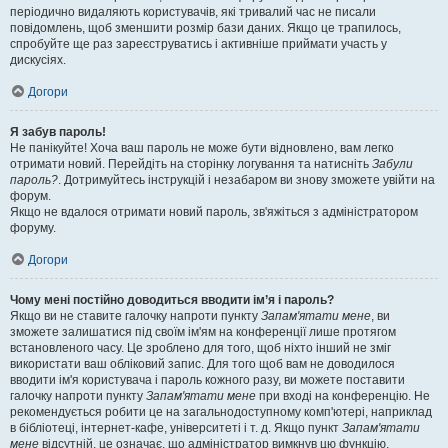
періодично видаляють користувачів, які тривалий час не писали
повідомлень, щоб зменшити розмір бази даних. Якщо це трапилось,
спробуйте ще раз зареєструватись і активніше приймати участь у
дискусіях.
Догори
Я забув пароль!
Не панікуйте! Хоча ваш пароль не може бути відновлено, вам легко
отримати новий. Перейдіть на сторінку логування та натисніть
Забули
пароль?
. Дотримуйтесь інструкцій і незабаром ви знову зможете увійти на
форум.
Якщо не вдалося отримати новий пароль, зв'яжіться з адміністратором
форуму.
Догори
Чому мені постійно доводиться вводити ім’я і пароль?
Якщо ви не ставите галочку напроти пункту
Запам'ятати мене
, ви
зможете залишатися під своїм ім'ям на конференції лише протягом
встановленого часу. Це зроблено для того, щоб ніхто інший не зміг
використати ваш обліковий запис. Для того щоб вам не доводилося
вводити ім'я користувача і пароль кожного разу, ви можете поставити
галочку напроти пункту
Запам'ятати мене
при вході на конференцію. Не
рекомендується робити це на загальнодоступному комп'ютері, наприклад
в бібліотеці, інтернет-кафе, університеті і т. д. Якщо пункт
Запам'ятати
мене
відсутній, це означає, що адміністратор вимкнув цю функцію.