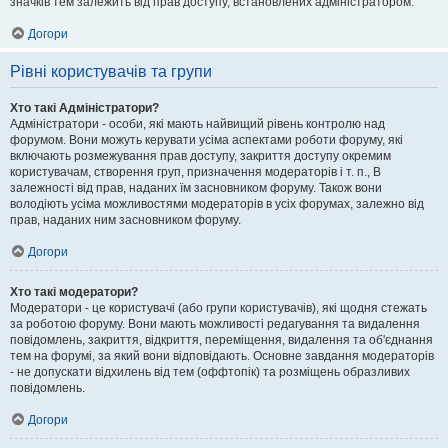
значків тем залежить від прав доступу, встановлених адміністратором.
Догори
Рівні користувачів та групи
Хто такі Адміністратори?
Адміністратори - особи, які мають найвищий рівень контролю над
форумом. Вони можуть керувати усіма аспектами роботи форуму, які
включають розмежування прав доступу, закриття доступу окремим
користувачам, створення груп, призначення модераторів і т. п., В
залежності від прав, наданих їм засновником форуму. Також вони
володіють усіма можливостями модераторів в усіх форумах, залежно від
прав, наданих ним засновником форуму.
Догори
Хто такі модератори?
Модератори - це користувачі (або групи користувачів), які щодня стежать
за роботою форуму. Вони мають можливості редагування та видалення
повідомлень, закриття, відкриття, переміщення, видалення та об'єднання
тем на форумі, за який вони відповідають. Основне завдання модераторів
- не допускати відхилень від тем (оффтопік) та розміщень образливих
повідомлень.
Догори