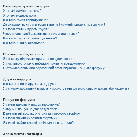
Рівні користувачів та групи
Хто такі Адміністратори?
Хто такі модератори?
Що таке групи користувачів?
Де знаходяться групи користувачів і як мені приєднатись до них?
Як мені стати Лідером групи?
Чому групи відображаються різними кольорами?
Що таке група за замовчуванням?
Що таке "Наша команда"?
Приватні повідомлення
Я не можу відсилати приватні повідомлення!
Я постійно отримую небажані приватні повідомлення!
Я отримав спам або образливий email від когось із цього форуму!
Друзі та недруги
Що таке список друзів та недругів?
Як я можу додавати / видаляти користувачів до мого списку друзів або недругів?
Пошук по форумах
Як мені здійснити пошук на форумі?
Чому мій пошук не дає результатів?
В результаті пошуку я отримав порожню сторінку!
Як мені знайти учасників форуму?
Як мені знайти власні повідомлення та теми?
Абонементи і закладки