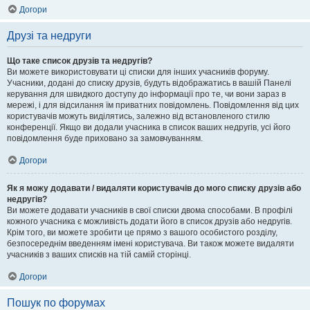
Догори
Друзі та недруги
Що таке список друзів та недругів?
Ви можете використовувати ці списки для інших учасників форуму.
Учасники, додані до списку друзів, будуть відображатись в вашій Панелі
керування для швидкого доступу до інформації про те, чи вони зараз в
мережі, і для відсилання їм приватних повідомлень. Повідомлення від цих
користувачів можуть виділятись, залежно від встановленого стилю
конференції. Якщо ви додали учасника в список ваших недругів, усі його
повідомлення буде приховано за замовчуванням.
Догори
Як я можу додавати / видаляти користувачів до мого списку друзів або
недругів?
Ви можете додавати учасників в свої списки двома способами. В профілі
кожного учасника є можливість додати його в список друзів або недругів.
Крім того, ви можете зробити це прямо з вашого особистого розділу,
безпосереднім введенням імені користувача. Ви також можете видаляти
учасників з ваших списків на тій самій сторінці.
Догори
Пошук по форумах