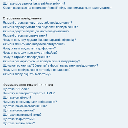
Що таке моє звання і як мені його змінити?
Коли я натискаю на посилання "email", від мене вимагається залогуватись!
Створення повідомлень
Як мені створити нову тему або повідомлення?
Як мені відредагувати або видалити повідомлення?
Як мені додати підпис до мого повідомлення?
Як мені створити опитування?
Чому я не можу додати більше варіантів відповіді?
Як мені змінити або видалити опитування?
Чому я не маю доступу до форуму?
Чому я не можу приєднувати файли?
Чому я отримав попередження?
Як мені поскаржитись на повідомлення модератору?
Що означає кнопка "Зберегти" в формі написання повідомлення?
Чому моє повідомлення потребує схвалення?
Як мені знову підняти мою тему?
Форматування тексту і типи тем
Що таке BBCode?
Чи можу я використовувати HTML?
Що таке смайлики?
Чи можу я розміщувати зображення?
Що таке важливі оголошення?
Що таке оголошення?
Що таке прикріплені теми?
Що таке закриті теми?
Що таке значок теми?