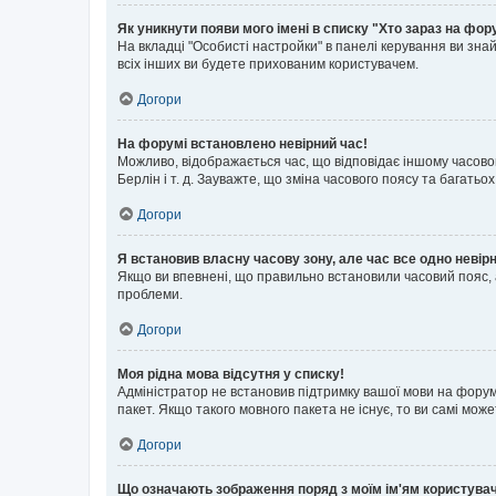
Як уникнути появи мого імені в списку "Хто зараз на фор
На вкладці "Особисті настройки" в панелі керування ви зн
всіх інших ви будете прихованим користувачем.
Догори
На форумі встановлено невірний час!
Можливо, відображається час, що відповідає іншому часовому
Берлін і т. д. Зауважте, що зміна часового поясу та бага
Догори
Я встановив власну часову зону, але час все одно невір
Якщо ви впевнені, що правильно встановили часовий пояс, 
проблеми.
Догори
Моя рідна мова відсутня у списку!
Адміністратор не встановив підтримку вашої мови на форум
пакет. Якщо такого мовного пакета не існує, то ви самі мо
Догори
Що означають зображення поряд з моїм ім'ям користува