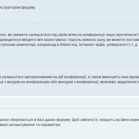
ністратором форуму.
ене
, ви зможете залишатися під своїм ім'ям на конференції лише протягом вст
 доводилося вводити ім'я користувача і пароль кожного разу, ви можете поста
пному комп'ютері, наприклад в бібліотеці, інтернет-кафе, університеті і т. д
м залишатися авторизованим на цій конференції, а також виконують інші функц
ощі з входом на конференцію або виходом з конференції, можливо, видалення к
ня зберігаються в базі даних форуму. Щоб змінити їх, клацніть на імені корист
і ваші налаштування та параметри.