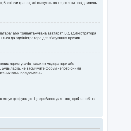
блоків чи крапок, які вказують на те, скільки повідомлень
ватара" або "Завантажувана аватара". Від адміністратора
ніться до адміністратора для з'ясування причин.
евних користувачів, таких як модератори або
. Будь ласка, не засмічуйте форум непотрібними
исаних вами повідомлень.
вімкнув цю функцію. Це зроблено для того, щоб запобігти