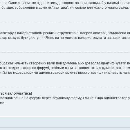
я. Одне з них може відноситись до вашого звання, зазвичай у вигляді зірочок, 
о більше, зображення відомо як "аватара", унікальне для кожного користувача.
аватару з використанням різних інструментів: "Галерея аватар", "Віддалена а
атар можуть бути доступні. Якщо ви не можете використовувати аватари, звер
ображає кількість створених вами повідомлень або дозволяє ідентифікувати п
вати жодне звання на форумі, оскільки вони встановлюються адміністратором
я. За це модератори чи адміністратори можуть просто зменшити кількість нап
ться залогуватись!
l-повідомлення на форумі через вбудовану форму, і лише якщо адміністратор у
ми.