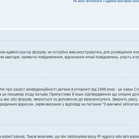
Як мені зв'язатися з адміністратором кон
рішив адміністратор форуму, чи потрібно вам реєструватись для розміщення пов
 як аватари, приватні повідомлення, відсилання email-повідомлень, участь в груп
о Акт про захист конфіденційності дитини в інтернеті від 1998 року - це закон 
а це письмову згоду батьків. Припустимо й інше підтвердження що опікуни дозв
сь вас або форуму, зверніться за допомогою до юрисконсульта. Зверніть увагу,
ридичних відносин, окрім вказаних у відповіді на питання "З ким мені зв'язати
ористувачів. Також можливо, що він заблокував вашу IP-адресу або ім'я корис