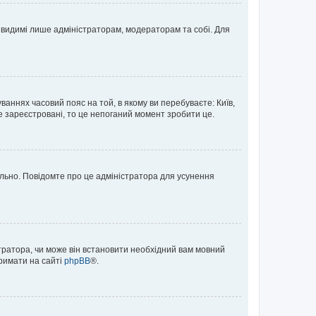
те видимі лише адміністраторам, модераторам та собі. Для
ваннях часовий пояс на той, в якому ви перебуваєте: Київ,
е зареєстровані, то це непоганий момент зробити це.
ильно. Повідомте про це адміністратора для усунення
тратора, чи може він встановити необхідний вам мовний
тримати на сайті
phpBB
®.