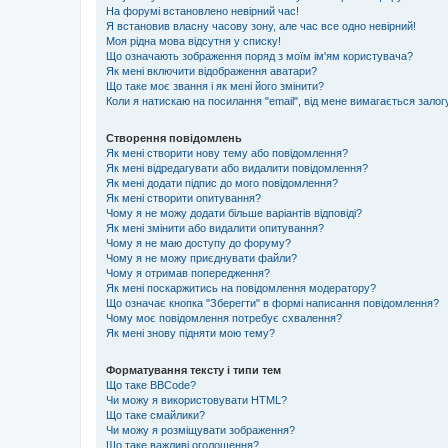
На форумі встановлено невірний час!
Я встановив власну часову зону, але час все одно невірний!
Моя рідна мова відсутня у списку!
Що означають зображення поряд з моїм ім'ям користувача?
Як мені включити відображення аватари?
Що таке моє звання і як мені його змінити?
Коли я натискаю на посилання "email", від мене вимагається залог
Створення повідомлень
Як мені створити нову тему або повідомлення?
Як мені відредагувати або видалити повідомлення?
Як мені додати підпис до мого повідомлення?
Як мені створити опитування?
Чому я не можу додати більше варіантів відповіді?
Як мені змінити або видалити опитування?
Чому я не маю доступу до форуму?
Чому я не можу приєднувати файли?
Чому я отримав попередження?
Як мені поскаржитись на повідомлення модератору?
Що означає кнопка "Зберегти" в формі написання повідомлення?
Чому моє повідомлення потребує схвалення?
Як мені знову підняти мою тему?
Форматування тексту і типи тем
Що таке BBCode?
Чи можу я використовувати HTML?
Що таке смайлики?
Чи можу я розміщувати зображення?
Що таке важливі оголошення?