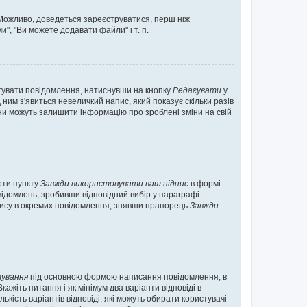
. Можливо, доведеться зареєструватися, перш ніж
", "Ви можете додавати файли" і т. п.
гувати повідомлення, натиснувши на кнопку
Редагувати
у
ним з'явиться невеличкий напис, який показує скільки разів
они можуть залишити інформацію про зроблені зміни на свій
оти пункту
Завжди використовувати ваш підпис
в формі
ідомлень, зробивши відповідний вибір у параграфі
пису в окремих повідомлення, знявши прапорець
Завжди
ування
під основною формою написання повідомлення, в
ажіть питання і як мінімум два варіанти відповіді в
кість варіантів відповіді, які можуть обирати користувачі