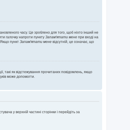
ановленого часу. Це зроблено для того, щоб ніхто інший не
вити галочку напроти пункту
Запам'ятати мене
при вході на
. Якщо пункт
Запам'ятати мене
відсутній, це означає, що
ії, такі як відстежування прочитаних повідомлень, якщо
уків може допомогти.
увача у верхній частині сторінки і перейдіть за