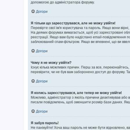
допомогою до адміністратора форуму.
Догори
Я тільки що зареєструвався, але не можу увійти!
Перевірте свої ім'я користувача та пароль. Якщо вони вірні
На деяких форумах вимагається, щоб усі зареєстровані обл
реєстрації. Якщо вам було надіслано email-повідомлення п
заблокований спам-фільтром. Якщо ви впевнені, що ви ввел
Догори
Чому я не можу увійти?
Існує кілька можливих причин. Перш за все, переконайтесь,
перевірити, чи не був вам заборонено доступ до форуму. Т
Догори
Я колись зареєструвався, але тепер не можу увійти!
Можливо, адміністратор з якоїсь причини деактивував або в
писали повідомлень, щоб зменшити розмір бази даних. Якщо
Догори
Я забув пароль!
Не панікуйте! Хоча ваш пароль не може бути відновлено, ва