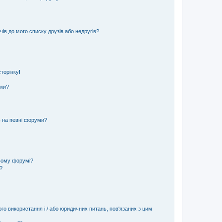
ів до мого списку друзів або недругів?
торінку!
еми?
ь на певні форуми?
ьому форумі?
?
ого використання і / або юридичних питань, пов'язаних з цим