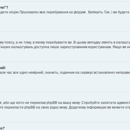
умі"?
айдете опцію
Приховати моє перебування на форумі
. Виберіть
Так
, і ви буде
 поясу, а не тому, в якому перебуваєте ви. В цьому випадку змініть в налашту
тьох інших налаштувань доступна лише зареєстрованим користувачам. Якщо ви н
ний!
але час все одно невірний, значить, годинник на сервері встановлено неправ
і, або ще ніхто не переклав phpBB на вашу мову. Спробуйте запитати адмініс
жете перекласти phpBB на свою рідну мову. Додаткову інформацію ви можете о
ча?