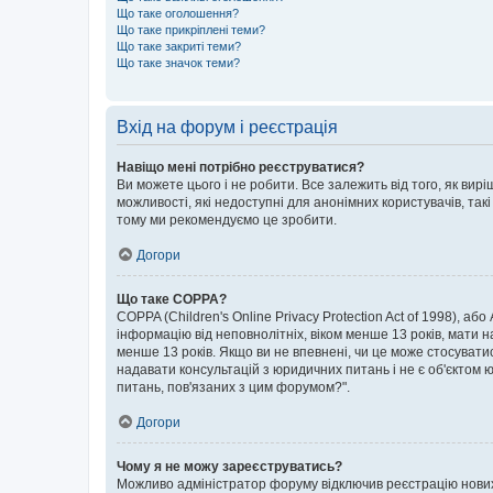
Що таке оголошення?
Що таке прикріплені теми?
Що таке закриті теми?
Що таке значок теми?
Вхід на форум і реєстрація
Навіщо мені потрібно реєструватися?
Ви можете цього і не робити. Все залежить від того, як ви
можливості, які недоступні для анонімних користувачів, такі
тому ми рекомендуємо це зробити.
Догори
Що таке COPPA?
COPPA (Children's Online Privacy Protection Act of 1998), аб
інформацію від неповнолітніх, віком менше 13 років, мати н
менше 13 років. Якщо ви не впевнені, чи це може стосувати
надавати консультацій з юридичних питань і не є об'єктом ю
питань, пов'язаних з цим форумом?".
Догори
Чому я не можу зареєструватись?
Можливо адміністратор форуму відключив реєстрацію нових к