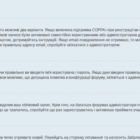
, то можливі два варіанти. Якщо включена підтримка COPPA і при реєстрації ви
ікові записи були активовані самостійно користувачами або адміністратором д
оштою, дотримуйтесь інструкцій. Якщо email-повідомлення не отримано, то м
и правильну адресу email, спробуйте зв'язатися з адміністратором.
 чи правильно ви вводите ім'я користувача і пароль. Якщо дані введені правил
акож можливо, що допущена помилка в конфігурації форуму, зв'яжіться з адмі
идалив ваш обліковий запис. Крім того, на багатьох форумах адміністратори п
 це трапилось, спробуйте ще раз зареєструватись і активніше приймати участ
м легко отримати новий. Перейдіть на сторінку логування та натисніть
Забули