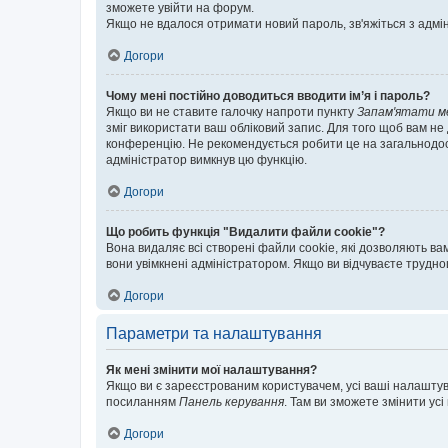
зможете увійти на форум.
Якщо не вдалося отримати новий пароль, зв'яжіться з адмі
Догори
Чому мені постійно доводиться вводити ім’я і пароль?
Якщо ви не ставите галочку напроти пункту
Запам'ятати м
зміг використати ваш обліковий запис. Для того щоб вам не
конференцію. Не рекомендується робити це на загальнодосту
адміністратор вимкнув цю функцію.
Догори
Що робить функція "Видалити файли cookie"?
Вона видаляє всі створені файли cookie, які дозволяють ва
вони увімкнені адміністратором. Якщо ви відчуваєте трудн
Догори
Параметри та налаштування
Як мені змінити мої налаштування?
Якщо ви є зареєстрованим користувачем, усі ваші налаштуван
посиланням
Панель керування
. Там ви зможете змінити ус
Догори