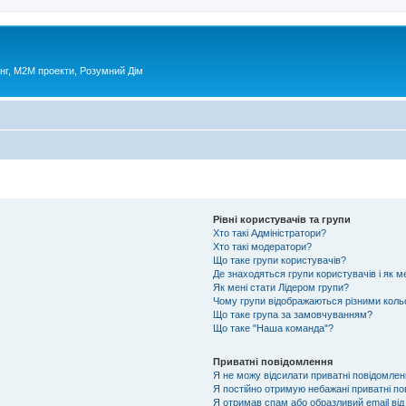
нг, М2М проекти, Розумний Дім
Рівні користувачів та групи
Хто такі Адміністратори?
Хто такі модератори?
Що таке групи користувачів?
Де знаходяться групи користувачів і як м
Як мені стати Лідером групи?
Чому групи відображаються різними кол
Що таке група за замовчуванням?
Що таке "Наша команда"?
Приватні повідомлення
Я не можу відсилати приватні повідомлен
Я постійно отримую небажані приватні по
Я отримав спам або образливий email від