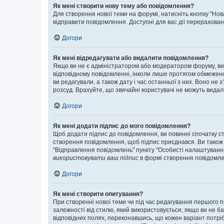
Як мені створити нову тему або повідомлення?
Для створення нової теми на форумі, натисніть кнопку "Нов
відправити повідомлення. Доступні для вас дії перерахован
Догори
Як мені відредагувати або видалити повідомлення?
Якщо ви не є адміністратором або модератором форуму, ви
відповідному повідомленні, інколи лише протягом обмеженог
ви редагували, а також дату і час останньої з них. Воно н
розсуд. Врахуйте, що звичайні користувачі не можуть видали
Догори
Як мені додати підпис до мого повідомлення?
Щоб додати підпис до повідомлення, ви повинні спочатку с
створення повідомлення, щоб підпис приєднався. Ви також
"Відправлення повідомлень" пункту "Особисті налаштуванн
використовувати ваш підпис
в формі створення повідомле
Догори
Як мені створити опитування?
При створенні нової теми чи під час редагування першого 
залежності від стилю, який використовується; якщо ви не ба
відповідних полях, переконавшись, що кожен варіант потрібн