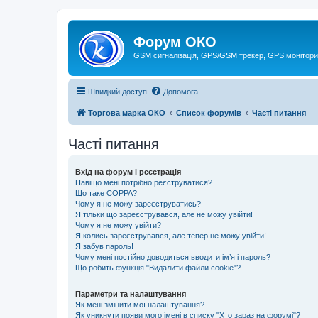
Форум ОКО
GSM сигналізація, GPS/GSM трекер, GPS монітори
Швидкий доступ
Допомога
Торгова марка ОКО
Список форумів
Часті питання
Часті питання
Вхід на форум і реєстрація
Навіщо мені потрібно реєструватися?
Що таке COPPA?
Чому я не можу зареєструватись?
Я тільки що зареєструвався, але не можу увійти!
Чому я не можу увійти?
Я колись зареєструвався, але тепер не можу увійти!
Я забув пароль!
Чому мені постійно доводиться вводити ім’я і пароль?
Що робить функція "Видалити файли cookie"?
Параметри та налаштування
Як мені змінити мої налаштування?
Як уникнути появи мого імені в списку "Хто зараз на форумі"?