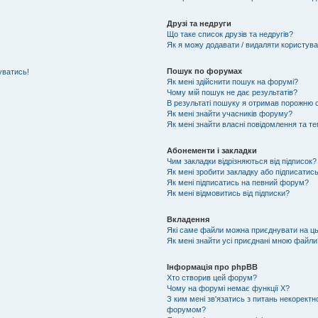
Друзі та недруги
Що таке список друзів та недругів?
Як я можу додавати / видаляти користувач
Пошук по форумах
уватись!
Як мені здійснити пошук на форумі?
Чому мій пошук не дає результатів?
В результаті пошуку я отримав порожню с
Як мені знайти учасників форуму?
Як мені знайти власні повідомлення та т
Абонементи і закладки
Чим закладки відрізняються від підписок?
Як мені зробити закладку або підписатис
Як мені підписатись на певний форум?
Як мені відмовитись від підписки?
Вкладення
Які саме файли можна приєднувати на ц
Як мені знайти усі приєднані мною файли
Інформація про phpBB
Хто створив цей форум?
Чому на форумі немає функції X?
З ким мені зв'язатись з питань некоректн
форумом?