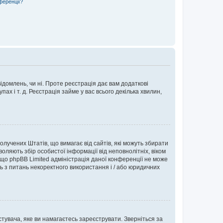
ференції?
ідомлень, чи ні. Проте реєстрація дає вам додаткові
ах і т. д. Реєстрація займе у вас всього декілька хвилин,
Сполучених Штатів, що вимагає від сайтів, які можуть збирати
оляють збір особистої інформації від неповнолітніх, віком
 що phpBB Limited адміністрація даної конференції не може
сь з питань некоректного використання і / або юридичних
тувача, яке ви намагаєтесь зареєструвати. Зверніться за