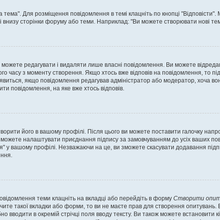
а тема". Для розміщення повідомлення в темі клацніть по кнопці "Відповісти"
і внизу сторінки форуму або теми. Наприклад: "Ви можете створювати нові теми
 можете редагувати і видаляти лише власні повідомлення. Ви можете відреда
о часу з моменту створення. Якщо хтось вже відповів на повідомлення, то під 
е з'явиться, якщо повідомлення редагував адміністратор або модератор, хоча в
ти повідомлення, на яке вже хтось відповів.
творити його в вашому профілі. Після цього ви можете поставити галочку напр
 можете налаштувати приєднання підпису за замовчуванням до усіх ваших пов
я" у вашому профілі. Незважаючи на це, ви зможете скасувати додавання під
ння.
повідомлення теми клацніть на вкладці або перейдіть в форму
Створити опит
чите такої вкладки або форми, то ви не маєте прав для створення опитувань. Вк
о вводити в окремій стрічці поля вводу тексту. Ви також можете встановити кіль