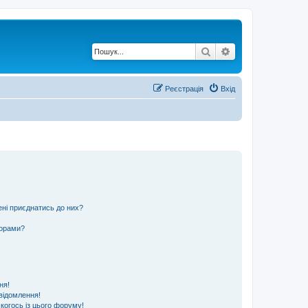
Пошук
Розширений по
Реєстрація
Вхід
ені приєднатись до них?
ьорами?
ня!
відомлення!
 когось із цього форуму!