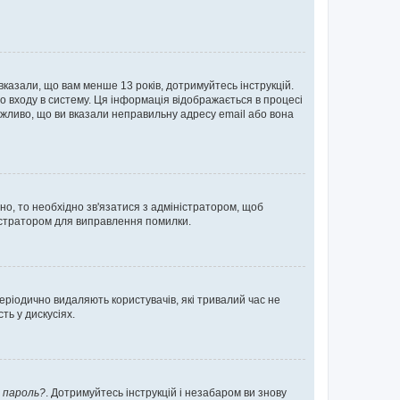
 вказали, що вам менше 13 років, дотримуйтесь інструкцій.
о входу в систему. Ця інформація відображається в процесі
ожливо, що ви вказали неправильну адресу email або вона
ьно, то необхідно зв'язатися з адміністратором, щоб
ністратором для виправлення помилки.
еріодично видаляють користувачів, які тривалий час не
ь у дискусіях.
 пароль?
. Дотримуйтесь інструкцій і незабаром ви знову