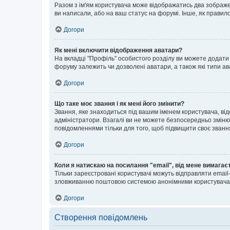
Разом з ім'ям користувача може відображатись два зображенн
ви написали, або на ваш статус на форумі. Інше, як правил
Догори
Як мені включити відображення аватари?
На вкладці "Профіль" особистого розділу ви можете додати 
форуму залежить чи дозволені аватари, а також які типи ав
Догори
Що таке моє звання і як мені його змінити?
Звання, яке знаходиться під вашим іменем користувача, від
адміністратори. Взагалі ви не можете безпосередньо зміню
повідомленнями тільки для того, щоб підвищити своє званн
Догори
Коли я натискаю на посилання "email", від мене вимагає
Тільки зареєстровані користувачі можуть відправляти emai
зловживанню поштовою системою анонімними користувача
Догори
Створення повідомлень