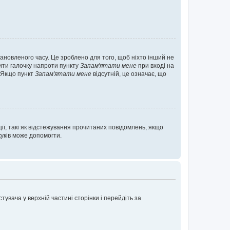
ановленого часу. Це зроблено для того, щоб ніхто інший не
вити галочку напроти пункту
Запам'ятати мене
при вході на
. Якщо пункт
Запам'ятати мене
відсутній, це означає, що
ії, такі як відстежування прочитаних повідомлень, якщо
уків може допомогти.
увача у верхній частині сторінки і перейдіть за