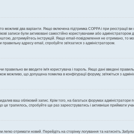
, то можливі два варіанти. Якщо включена підтримка COPPA і при реєстрації ви
ікові записи були активовані самостійно користувачами або адміністратором д
оштою, дотримуйтесь інструкцій. Якщо email-повідомлення не отримано, то м
и правильну адресу email, спробуйте зв'язатися з адміністратором.
 чи правильно ви вводите ім'я користувача і пароль. Якщо дані введені правил
акож можливо, що допущена помилка в конфігурації форуму, зв'яжіться з адмі
идалив ваш обліковий запис. Крім того, на багатьох форумах адміністратори п
 це трапилось, спробуйте ще раз зареєструватись і активніше приймати участ
м легко отримати новий. Перейдіть на сторінку логування та натисніть
Забули