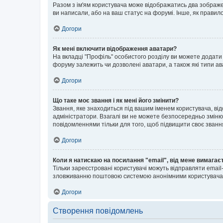
Разом з ім'ям користувача може відображатись два зображенн
ви написали, або на ваш статус на форумі. Інше, як правил
Догори
Як мені включити відображення аватари?
На вкладці "Профіль" особистого розділу ви можете додати 
форуму залежить чи дозволені аватари, а також які типи ав
Догори
Що таке моє звання і як мені його змінити?
Звання, яке знаходиться під вашим іменем користувача, від
адміністратори. Взагалі ви не можете безпосередньо зміню
повідомленнями тільки для того, щоб підвищити своє званн
Догори
Коли я натискаю на посилання "email", від мене вимагає
Тільки зареєстровані користувачі можуть відправляти emai
зловживанню поштовою системою анонімними користувача
Догори
Створення повідомлень