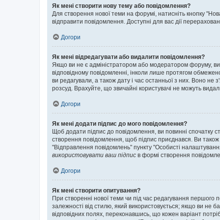
Як мені створити нову тему або повідомлення?
Для створення нової теми на форумі, натисніть кнопку "Нов
відправити повідомлення. Доступні для вас дії перерахован
Догори
Як мені відредагувати або видалити повідомлення?
Якщо ви не є адміністратором або модератором форуму, ви
відповідному повідомленні, інколи лише протягом обмеженог
ви редагували, а також дату і час останньої з них. Воно н
розсуд. Врахуйте, що звичайні користувачі не можуть видали
Догори
Як мені додати підпис до мого повідомлення?
Щоб додати підпис до повідомлення, ви повинні спочатку с
створення повідомлення, щоб підпис приєднався. Ви також
"Відправлення повідомлень" пункту "Особисті налаштуванн
використовувати ваш підпис
в формі створення повідомле
Догори
Як мені створити опитування?
При створенні нової теми чи під час редагування першого 
залежності від стилю, який використовується; якщо ви не ба
відповідних полях, переконавшись, що кожен варіант потрібн