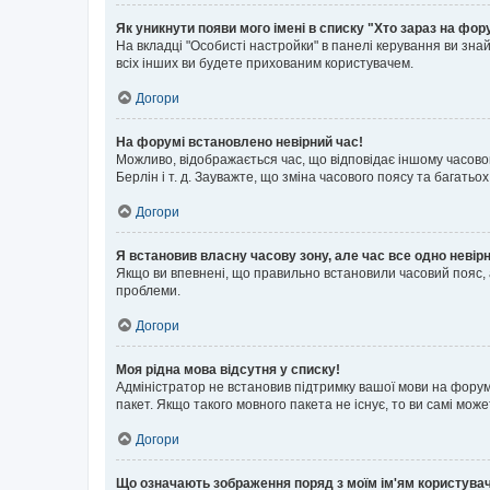
Як уникнути появи мого імені в списку "Хто зараз на фор
На вкладці "Особисті настройки" в панелі керування ви зн
всіх інших ви будете прихованим користувачем.
Догори
На форумі встановлено невірний час!
Можливо, відображається час, що відповідає іншому часовому
Берлін і т. д. Зауважте, що зміна часового поясу та бага
Догори
Я встановив власну часову зону, але час все одно невір
Якщо ви впевнені, що правильно встановили часовий пояс, 
проблеми.
Догори
Моя рідна мова відсутня у списку!
Адміністратор не встановив підтримку вашої мови на форум
пакет. Якщо такого мовного пакета не існує, то ви самі мо
Догори
Що означають зображення поряд з моїм ім'ям користува