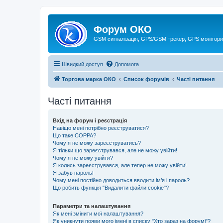
Форум ОКО
GSM сигналізація, GPS/GSM трекер, GPS монітори
Швидкий доступ
Допомога
Торгова марка ОКО
Список форумів
Часті питання
Часті питання
Вхід на форум і реєстрація
Навіщо мені потрібно реєструватися?
Що таке COPPA?
Чому я не можу зареєструватись?
Я тільки що зареєструвався, але не можу увійти!
Чому я не можу увійти?
Я колись зареєструвався, але тепер не можу увійти!
Я забув пароль!
Чому мені постійно доводиться вводити ім’я і пароль?
Що робить функція "Видалити файли cookie"?
Параметри та налаштування
Як мені змінити мої налаштування?
Як уникнути появи мого імені в списку "Хто зараз на форумі"?