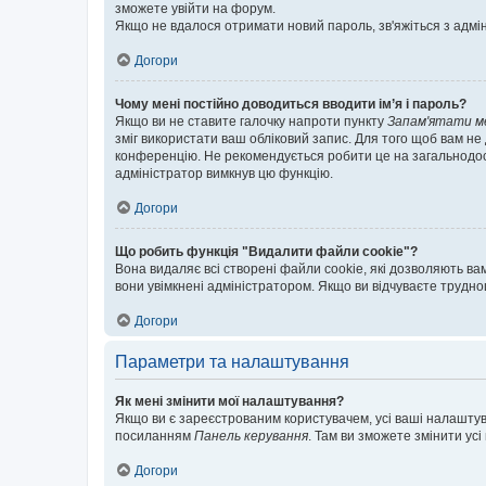
зможете увійти на форум.
Якщо не вдалося отримати новий пароль, зв'яжіться з адмі
Догори
Чому мені постійно доводиться вводити ім’я і пароль?
Якщо ви не ставите галочку напроти пункту
Запам'ятати м
зміг використати ваш обліковий запис. Для того щоб вам не
конференцію. Не рекомендується робити це на загальнодосту
адміністратор вимкнув цю функцію.
Догори
Що робить функція "Видалити файли cookie"?
Вона видаляє всі створені файли cookie, які дозволяють ва
вони увімкнені адміністратором. Якщо ви відчуваєте трудн
Догори
Параметри та налаштування
Як мені змінити мої налаштування?
Якщо ви є зареєстрованим користувачем, усі ваші налаштуван
посиланням
Панель керування
. Там ви зможете змінити ус
Догори