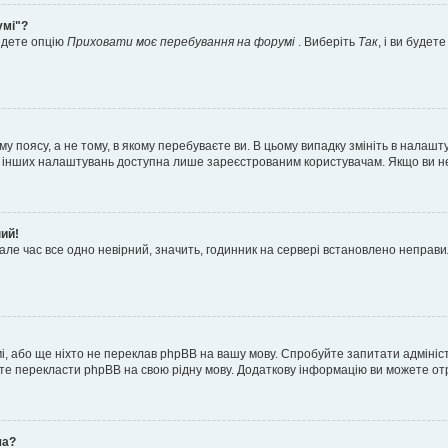
умі"?
айдете опцію
Приховати моє перебування на форумі
. Виберіть
Так
, і ви буде
 поясу, а не тому, в якому перебуваєте ви. В цьому випадку змініть в налашту
тьох інших налаштувань доступна лише зареєстрованим користувачам. Якщо ви н
ний!
але час все одно невірний, значить, годинник на сервері встановлено неправ
і, або ще ніхто не переклав phpBB на вашу мову. Спробуйте запитати адмініс
жете перекласти phpBB на свою рідну мову. Додаткову інформацію ви можете о
ча?