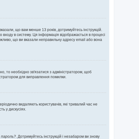
 вказали, що вам менше 13 років, дотримуйтесь інструкцій.
о входу в систему. Ця інформація відображається в процесі
ожливо, що ви вказали неправильну адресу email або вона
ьно, то необхідно зв'язатися з адміністратором, щоб
ністратором для виправлення помилки.
еріодично видаляють користувачів, які тривалий час не
ь у дискусіях.
 пароль?
. Дотримуйтесь інструкцій і незабаром ви знову