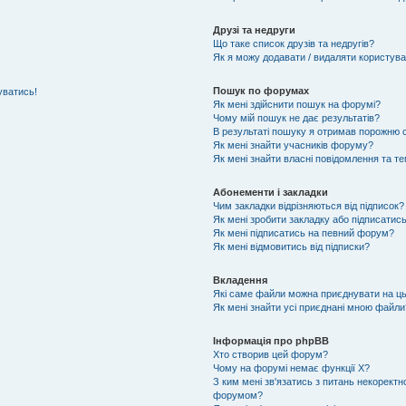
Друзі та недруги
Що таке список друзів та недругів?
Як я можу додавати / видаляти користувач
Пошук по форумах
уватись!
Як мені здійснити пошук на форумі?
Чому мій пошук не дає результатів?
В результаті пошуку я отримав порожню с
Як мені знайти учасників форуму?
Як мені знайти власні повідомлення та т
Абонементи і закладки
Чим закладки відрізняються від підписок?
Як мені зробити закладку або підписатис
Як мені підписатись на певний форум?
Як мені відмовитись від підписки?
Вкладення
Які саме файли можна приєднувати на ц
Як мені знайти усі приєднані мною файли
Інформація про phpBB
Хто створив цей форум?
Чому на форумі немає функції X?
З ким мені зв'язатись з питань некоректн
форумом?