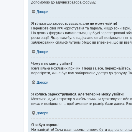
допомогою до адміністратора форуму.
Догори
Я тільки що зареєструвався, але не можу увійти!
Перевірте свої ім'я користувача та пароль. Якщо вони вірні
На деяких форумах вимагається, щоб усі зареєстровані обл
реєстрації. Якщо вам було надіслано email-повідомлення п
заблокований спам-фільтром. Якщо ви впевнені, що ви ввел
Догори
Чому я не можу увійти?
Існує кілька можливих причин. Перш за все, переконайтесь,
перевірити, чи не був вам заборонено доступ до форуму. Т
Догори
Я колись зареєструвався, але тепер не можу увійти!
Можливо, адміністратор з якоїсь причини деактивував або в
писали повідомлень, щоб зменшити розмір бази даних. Якщо
Догори
Я забув пароль!
Не панікуйте! Хоча ваш пароль не може бути відновлено, ва