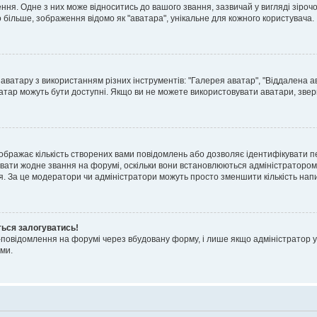
я. Одне з них може відноситись до вашого звання, зазвичай у вигляді зірочок, 
о більше, зображення відомо як "аватара", унікальне для кожного користувача.
аватару з використанням різних інструментів: "Галерея аватар", "Віддалена а
атар можуть бути доступні. Якщо ви не можете використовувати аватари, звер
ображає кількість створених вами повідомлень або дозволяє ідентифікувати п
вати жодне звання на форумі, оскільки вони встановлюються адміністратором
я. За це модератори чи адміністратори можуть просто зменшити кількість нап
ться залогуватись!
l-повідомлення на форумі через вбудовану форму, і лише якщо адміністратор у
ми.