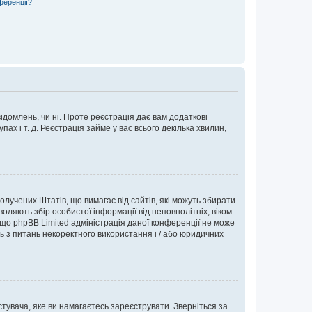
ференції?
ідомлень, чи ні. Проте реєстрація дає вам додаткові
ах і т. д. Реєстрація займе у вас всього декілька хвилин,
Сполучених Штатів, що вимагає від сайтів, які можуть збирати
оляють збір особистої інформації від неповнолітніх, віком
 що phpBB Limited адміністрація даної конференції не може
сь з питань некоректного використання і / або юридичних
тувача, яке ви намагаєтесь зареєструвати. Зверніться за