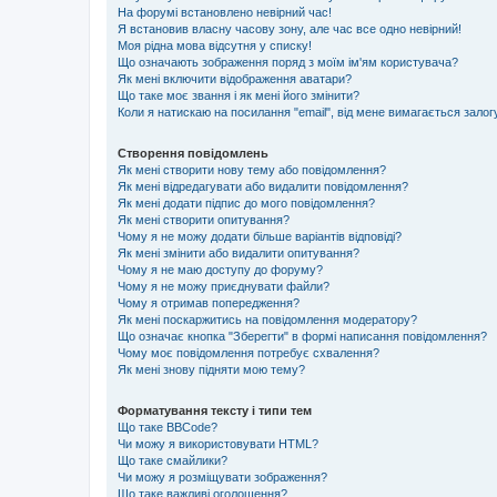
На форумі встановлено невірний час!
Я встановив власну часову зону, але час все одно невірний!
Моя рідна мова відсутня у списку!
Що означають зображення поряд з моїм ім'ям користувача?
Як мені включити відображення аватари?
Що таке моє звання і як мені його змінити?
Коли я натискаю на посилання "email", від мене вимагається залог
Створення повідомлень
Як мені створити нову тему або повідомлення?
Як мені відредагувати або видалити повідомлення?
Як мені додати підпис до мого повідомлення?
Як мені створити опитування?
Чому я не можу додати більше варіантів відповіді?
Як мені змінити або видалити опитування?
Чому я не маю доступу до форуму?
Чому я не можу приєднувати файли?
Чому я отримав попередження?
Як мені поскаржитись на повідомлення модератору?
Що означає кнопка "Зберегти" в формі написання повідомлення?
Чому моє повідомлення потребує схвалення?
Як мені знову підняти мою тему?
Форматування тексту і типи тем
Що таке BBCode?
Чи можу я використовувати HTML?
Що таке смайлики?
Чи можу я розміщувати зображення?
Що таке важливі оголошення?