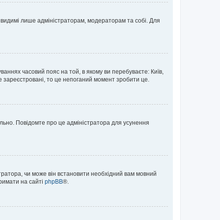
те видимі лише адміністраторам, модераторам та собі. Для
ваннях часовий пояс на той, в якому ви перебуваєте: Київ,
е зареєстровані, то це непоганий момент зробити це.
ильно. Повідомте про це адміністратора для усунення
тратора, чи може він встановити необхідний вам мовний
тримати на сайті
phpBB
®.