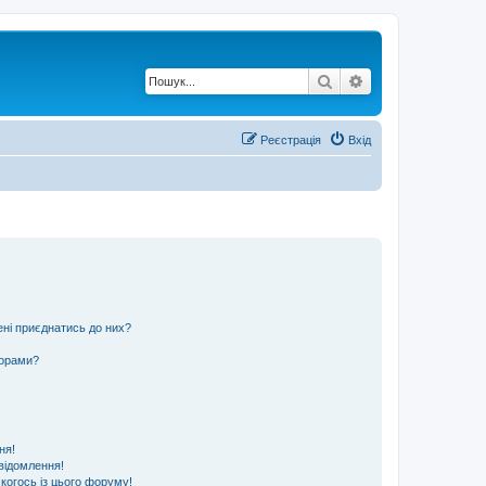
Пошук
Розширений по
Реєстрація
Вхід
ені приєднатись до них?
ьорами?
ня!
відомлення!
 когось із цього форуму!