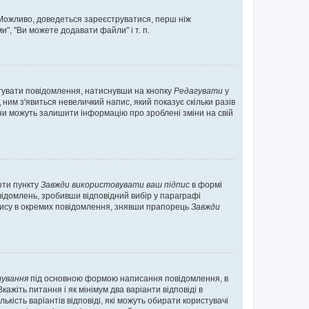
. Можливо, доведеться зареєструватися, перш ніж
", "Ви можете додавати файли" і т. п.
гувати повідомлення, натиснувши на кнопку
Редагувати
у
ним з'явиться невеличкий напис, який показує скільки разів
они можуть залишити інформацію про зроблені зміни на свій
оти пункту
Завжди використовувати ваш підпис
в формі
ідомлень, зробивши відповідний вибір у параграфі
пису в окремих повідомлення, знявши прапорець
Завжди
ування
під основною формою написання повідомлення, в
ажіть питання і як мінімум два варіанти відповіді в
кість варіантів відповіді, які можуть обирати користувачі