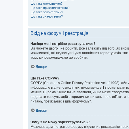
Що таке оголошення?
Що таке прикріплені теми?
Що таке закриті теми?
Що таке значок теми?
Вхід на форум і реєстрація
Навіщо мені потрібно реєструватися?
Ви можете цього і не робити. Все залежить від того, як ви
можливості, які недоступні для анонімних користувачів, такі
тому ми рекомендуємо це зробити.
Догори
Що таке COPPA?
COPPA (Children's Online Privacy Protection Act of 1998), аб
інформацію від неповнолітніх, віком менше 13 років, мати н
менше 13 років. Якщо ви не впевнені, чи це може стосувати
надавати консультацій з юридичних питань і не є об'єктом ю
питань, пов'язаних з цим форумом?".
Догори
Чому я не можу зареєструватись?
Можливо адміністратор форуму відключив реєстрацію нових к