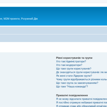
нг, М2М проекти, Розумний Дім
Рівні користувачів та групи
Хто такі Адміністратори?
Хто такі модератори?
Що таке групи користувачів?
Де знаходяться групи користувачів і як м
Як мені стати Лідером групи?
Чому групи відображаються різними кол
Що таке група за замовчуванням?
Що таке "Наша команда"?
Приватні повідомлення
Я не можу відсилати приватні повідомлен
Я постійно отримую небажані приватні по
Я отримав спам або образливий email від