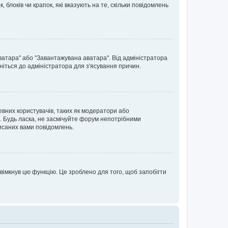
блоків чи крапок, які вказують на те, скільки повідомлень
ватара" або "Завантажувана аватара". Від адміністратора
ніться до адміністратора для з'ясування причин.
евних користувачів, таких як модератори або
. Будь ласка, не засмічуйте форум непотрібними
исаних вами повідомлень.
вімкнув цю функцію. Це зроблено для того, щоб запобігти