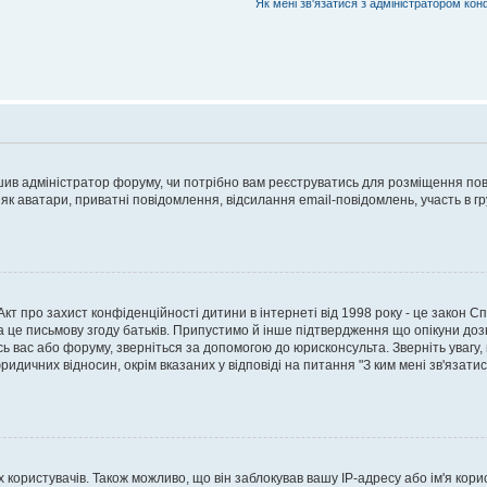
Як мені зв'язатися з адміністратором кон
рішив адміністратор форуму, чи потрібно вам реєструватись для розміщення пов
 як аватари, приватні повідомлення, відсилання email-повідомлень, участь в груп
о Акт про захист конфіденційності дитини в інтернеті від 1998 року - це закон 
а це письмову згоду батьків. Припустимо й інше підтвердження що опікуни дозв
сь вас або форуму, зверніться за допомогою до юрисконсульта. Зверніть увагу,
ридичних відносин, окрім вказаних у відповіді на питання "З ким мені зв'язати
ористувачів. Також можливо, що він заблокував вашу IP-адресу або ім'я корис