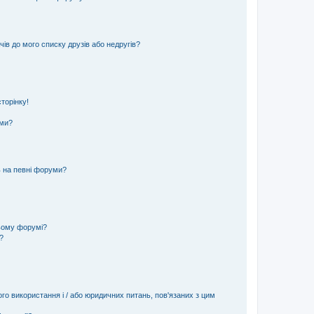
ів до мого списку друзів або недругів?
торінку!
еми?
ь на певні форуми?
ьому форумі?
?
ого використання і / або юридичних питань, пов'язаних з цим