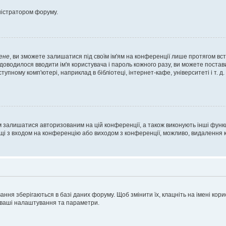
ністратором форуму.
ене
, ви зможете залишатися під своїм ім'ям на конференції лише протягом вст
 доводилося вводити ім'я користувача і пароль кожного разу, ви можете поста
пному комп'ютері, наприклад в бібліотеці, інтернет-кафе, університеті і т. д
м залишатися авторизованим на цій конференції, а також виконують інші функц
ощі з входом на конференцію або виходом з конференції, можливо, видалення к
ня зберігаються в базі даних форуму. Щоб змінити їх, клацніть на імені корист
і ваші налаштування та параметри.