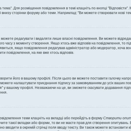
а тема". Для розміщення повідомлення в темі клацніть по кнопці "Відповісти"
і внизу сторінки форуму або теми. Наприклад: "Ви можете створювати нові теми
 можете редагувати і видаляти лише власні повідомлення. Ви можете відреда
о часу з моменту створення. Якщо хтось вже відповів на повідомлення, то під 
е з'явиться, якщо повідомлення редагував адміністратор або модератор, хоча в
ти повідомлення, на яке вже хтось відповів.
творити його в вашому профілі. Після цього ви можете поставити галочку напр
 можете налаштувати приєднання підпису за замовчуванням до усіх ваших пов
я" у вашому профілі. Незважаючи на це, ви зможете скасувати додавання під
ння.
повідомлення теми клацніть на вкладці або перейдіть в форму
Створити опит
чите такої вкладки або форми, то ви не маєте прав для створення опитувань. Вк
о вводити в окремій стрічці поля вводу тексту. Ви також можете встановити кіль